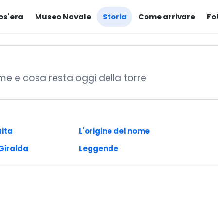
os'era
Museo Navale
Storia
Come arrivare
Fo
me e cosa resta oggi della torre
uita
L'origine del nome
 Giralda
Leggende