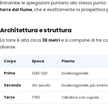
Entrambe le spiegazioni puntano allo stesso punto:
torre dal fiume
, che è esattamente la prospettiva p
Architettura e struttura
La torre è alta circa
36 metri
e si compone di tre co
diverse.
Corpo
Epoca
Pianta
I tre corpi della Torre dell'Oro
Primo
1220-1221
Dodecagonale
Secondo
XIV secolo
Dodecagonale, più strett
Terzo
1760
Cilindrica con cupola