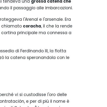
 si tendeva una
grossa catena che
cando il passaggio alle imbarcazioni.
roteggeva l'Arenal e l'arsenale. Era
to chiamato
coracha
, il che la rende
a cortina principale ma connessa a
assedio di Ferdinando III, la flotta
zò la catena speronandola con le
erché vi si custodisse l'oro delle
ntratación, e per di più il nome è