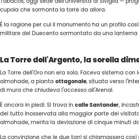
Tabacos, oggi sede dell'Università di Siviglia — pro
cupola che sormonta la torre da allora.
È la ragione per cui il monumento ha un profilo co
militare del Duecento sormontato da una lanterna
La Torre dell'Argento, la sorella di
La Torre dell'Oro non era sola. Faceva sistema con 
almohade, a pianta
ottagonale
, situata verso l'in
di mura che chiudeva l'accesso all'Arenal.
È ancora in piedi. Si trova in
calle Santander
, incas
del tutto inosservata alla maggior parte dei visitatori
almohade, merita la deviazione di cinque minuti dall
La convinzione che le due torri si chiamassero così 