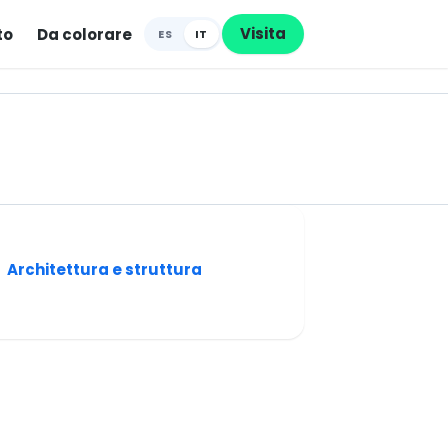
Visita
to
Da colorare
ES
IT
Architettura e struttura