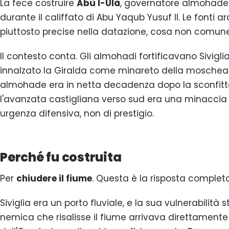
La fece costruire
Abù l-Ulà
, governatore almohade di
durante il califfato di Abu Yaqub Yusuf II. Le font
piuttosto precise nella datazione, cosa non comune
Il contesto conta. Gli almohadi fortificavano Sivig
innalzato la Giralda come minareto della moschea 
almohade era in netta decadenza dopo la sconfitta 
l'avanzata castigliana verso sud era una minaccia c
urgenza difensiva, non di prestigio.
Perché fu costruita
Per
chiudere il fiume
. Questa è la risposta completa
Siviglia era un porto fluviale, e la sua vulnerabilità
nemica che risalisse il fiume arrivava direttamente a