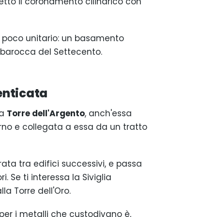
gettò il coronamento cilindrico con
sì poco unitario: un basamento
 barocca del Settecento.
menticata
la
Torre dell'Argento
, anch'essa
terno e collegata a essa da un tratto
trata tra edifici successivi, e passa
. Se ti interessa la Siviglia
a Torre dell'Oro.
per i metalli che custodivano è,