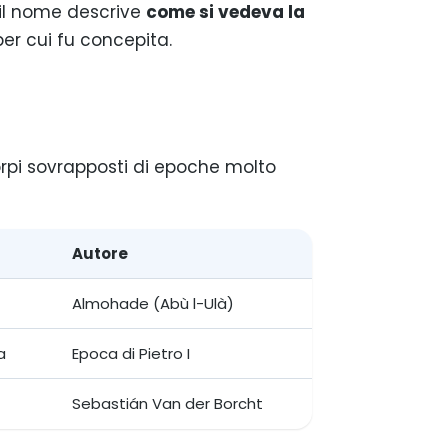
 il nome descrive
come si vedeva la
er cui fu concepita.
rpi sovrapposti di epoche molto
Autore
Almohade (Abù l-Ulà)
a
Epoca di Pietro I
Sebastián Van der Borcht