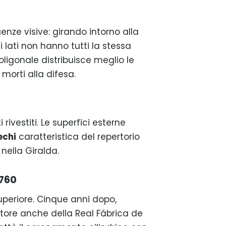
enze visive: girando intorno alla
 lati non hanno tutti la stessa
poligonale distribuisce meglio le
morti alla difesa.
ivestiti. Le superfici esterne
echi
caratteristica del repertorio
nella Giralda.
1760
eriore. Cinque anni dopo,
ore anche della Real Fábrica de