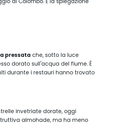
gio di Colombo. È la spiegazione
ia pressata
che, sotto la luce
esso dorato sull'acqua del fiume. È
iti durante i restauri hanno trovato
trelle invetriate dorate, oggi
ostruttiva almohade, ma ha meno