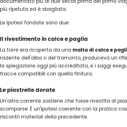
documentato più di due secoli prima del primo viag
più ripetuta ed è sbagliata.
Le ipotesi fondate sono due:
Il rivestimento in calce e paglia
La torre era ricoperta da una
malta di calce e pagl
radente dell'alba o del tramonto, produceva un rifl
la spiegazione oggi più accreditata, e i saggi esegu
tracce compatibili con quella finitura.
Le piastrelle dorate
Un'altra corrente sostiene che fosse rivestita di pias
scomparse. È un'ipotesi coerente con la pratica c
riscontri materiali della precedente.