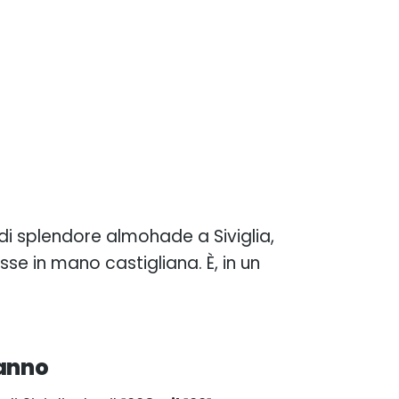
di splendore almohade a Siviglia,
se in mano castigliana. È, in un
 anno