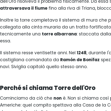
dell'Oro risolveva il problema fisicamente. Da essa
attraversava il fiume
fino alla riva di Triana, bloc
Inoltre la torre completava il sistema di mura che p
collegata alla cinta muraria da un tratto fortifica
tecnicamente una
torre albarrana
: staccata dall
essa.
Il sistema resse ventisette anni. Nel
1248
, durante l'
castigliana comandata da
Ramón de Bonifaz
spez
navi. Siviglia capitolò quello stesso anno.
Perché si chiama Torre dell'Oro
Cominciamo da ciò che
non
è. Non si chiama così p
Americhe: quel compito spettava alla Casa de la Co