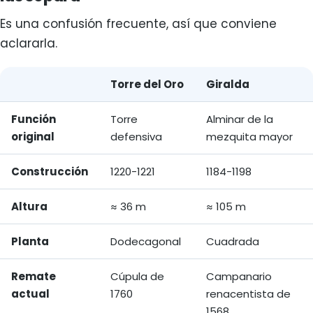
Es una confusión frecuente, así que conviene
aclararla.
Torre del Oro
Giralda
Comparación entre la Torre del Oro y la Giralda
Función
Torre
Alminar de la
original
defensiva
mezquita mayor
Construcción
1220-1221
1184-1198
Altura
≈ 36 m
≈ 105 m
Planta
Dodecagonal
Cuadrada
Remate
Cúpula de
Campanario
actual
1760
renacentista de
1568